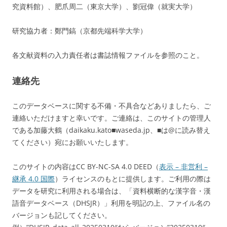
究資料館）、肥爪周二（東京大学）、劉冠偉（就実大学）
研究協力者：鄭門鎬（京都先端科学大学）
各文献資料の入力責任者は書誌情報ファイルを参照のこと。
連絡先
このデータベースに関する不備・不具合などありましたら、ご
連絡いただけますと幸いです。ご連絡は、このサイトの管理人
である加藤大鶴（daikaku.kato■waseda.jp、■は@に読み替え
てください）宛にお願いいたします。
このサイトの内容はCC BY-NC-SA 4.0 DEED（
表示 – 非営利 –
継承 4.0 国際
）ライセンスのもとに提供します。ご利用の際は
データを研究に利用される場合は、「資料横断的な漢字音・漢
語音データベース（DHSJR）」利用を明記の上、ファイル名の
バージョンも記してください。