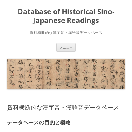
コ
ン
Database of Historical Sino-
テ
ン
ツ
Japanese Readings
へ
ス
キ
資料横断的な漢字音・漢語音データベース
ッ
プ
メニュー
資料横断的な漢字音・漢語音データベース
データベースの目的と概略