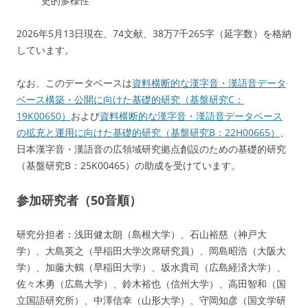
史的多様性
2026年5月13日現在、74文献、38万7千265字（延字数）を格納
しています。
なお、このデータベースは
資料横断的な漢字音・漢語音データ
ベース構築・公開に向けた基礎的研究（基盤研究C：
19K00650）
および
資料横断的な漢字音・漢語音データベース
の拡充と運用に向けた基礎的研究（基盤研究B：22H00665）
、
日本漢字音・漢語音の広領域研究拠点創設のための基礎的研究
（基盤研究B：25K00465）の助成を受けています。
参加研究者（50音順）
研究分担者：浅田健太朗（島根大学）、石山裕慈（神戸大
学）、大島英之（早稲田大学次席研究員）、岡島昭浩（大阪大
学）、加藤大鶴（早稲田大学）、坂水貴司（広島経済大学）、
佐々木勇（広島大学）、鈴木裕也（信州大学）、高田智和（国
立国語研究所）、中澤信幸（山形大学）、守岡知彦（国文学研