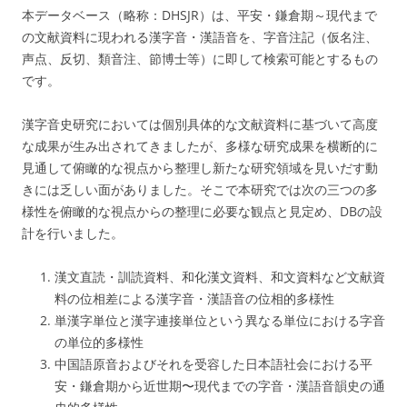
本データベース（略称：DHSJR）は、平安・鎌倉期～現代まで
の文献資料に現われる漢字音・漢語音を、字音注記（仮名注、
声点、反切、類音注、節博士等）に即して検索可能とするもの
です。
漢字音史研究においては個別具体的な文献資料に基づいて高度
な成果が生み出されてきましたが、多様な研究成果を横断的に
見通して俯瞰的な視点から整理し新たな研究領域を見いだす動
きには乏しい面がありました。そこで本研究では次の三つの多
様性を俯瞰的な視点からの整理に必要な観点と見定め、DBの設
計を行いました。
漢文直読・訓読資料、和化漢文資料、和文資料など文献資
料の位相差による漢字音・漢語音の位相的多様性
単漢字単位と漢字連接単位という異なる単位における字音
の単位的多様性
中国語原音およびそれを受容した日本語社会における平
安・鎌倉期から近世期〜現代までの字音・漢語音韻史の通