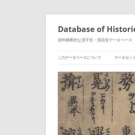
コ
ン
テ
Database of Histori
ン
ツ
へ
資料横断的な漢字音・漢語音データベース
ス
キ
ッ
プ
このデータベースについて
データセッ