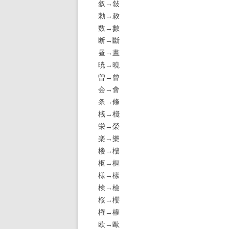
叙→敍
勅→敕
数→數
断→斷
昼→晝
暁→曉
曽→曾
会→會
条→條
桟→棧
栄→榮
楽→樂
楼→樓
枢→樞
様→樣
検→檢
桜→櫻
権→權
欧→歐