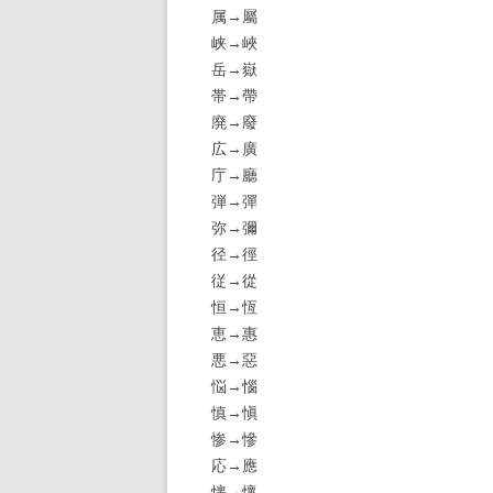
属→屬
峡→峽
岳→嶽
帯→帶
廃→廢
広→廣
庁→廳
弾→彈
弥→彌
径→徑
従→從
恒→恆
恵→惠
悪→惡
悩→惱
慎→愼
惨→慘
応→應
懐→懷