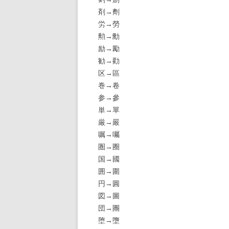
剤→劑
労→勞
勲→勳
励→勵
勧→勸
区→區
巻→卷
参→參
単→單
厳→嚴
嘱→囑
圏→圈
国→國
囲→圍
円→圓
図→圖
団→團
堕→墮