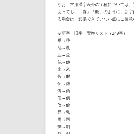
なお、常用漢字表外の字種については、
あっても、「畧」「舩」のように、新字
る場合は、変換できていない点にご留意
※新字→旧字 置換リスト（249字）
乗→乘
乱→亂
亜→亞
仏→佛
来→來
仮→假
伝→傳
偽→僞
価→價
倹→儉
児→兒
両→兩
剰→剩
剣→劍