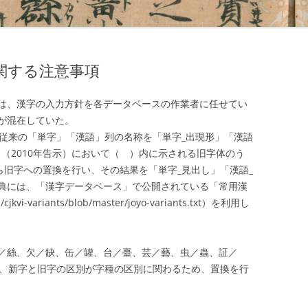
関する注意事項
は、漢字の入力方針を各データベースの作業者に任せてい
が混在していた。
は、従来の「単字」「漢語」列の名称を「単字_出現形」「漢語
（2010年告示）において（ ）内に示される旧字体のう
から旧字への置換を行い、その結果を「単字_見出し」「漢語_
典には、「漢字データベース」で公開されている「常用漢
jkvi-variants/blob/master/joyo-variants.txt）を利用し
／絲、欠／缺、缶／罐、台／臺、芸／藝、虫／蟲、証／
は、新字と旧字の区別が字種の区別に関わるため、置換を行