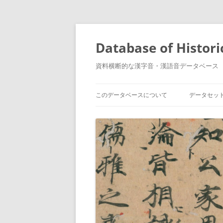
コ
ン
テ
Database of Histori
ン
ツ
へ
資料横断的な漢字音・漢語音データベース
ス
キ
ッ
プ
このデータベースについて
データセッ