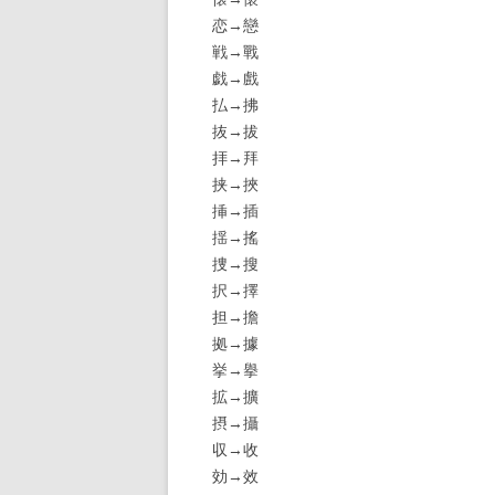
恋→戀
戦→戰
戯→戲
払→拂
抜→拔
拝→拜
挟→挾
挿→插
揺→搖
捜→搜
択→擇
担→擔
拠→據
挙→擧
拡→擴
摂→攝
収→收
効→效