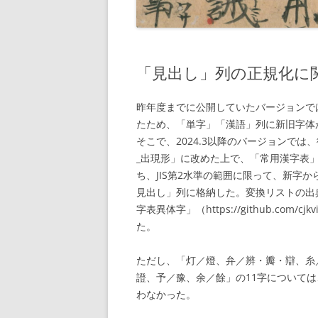
「見出し」列の正規化に
昨年度までに公開していたバージョンで
たため、「単字」「漢語」列に新旧字体
そこで、2024.3以降のバージョンで
_出現形」に改めた上で、「常用漢字表」
ち、JIS第2水準の範囲に限って、新字
見出し」列に格納した。変換リストの出
字表異体字」（https://github.com/cjkvi/c
た。
ただし、「灯／燈、弁／辨・瓣・辯、糸
證、予／豫、余／餘」の11字について
わなかった。