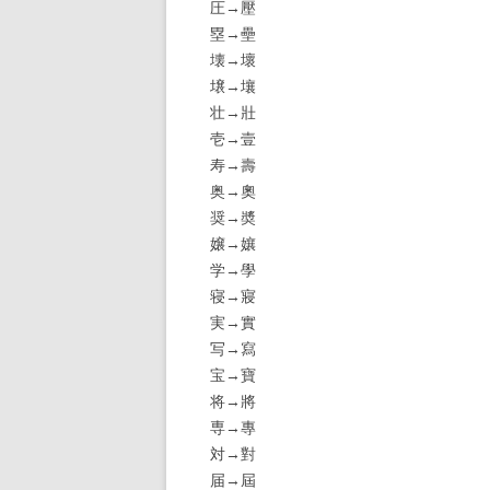
圧→壓
塁→壘
壊→壞
壌→壤
壮→壯
壱→壹
寿→壽
奥→奧
奨→奬
嬢→孃
学→學
寝→寢
実→實
写→寫
宝→寶
将→將
専→專
対→對
届→屆